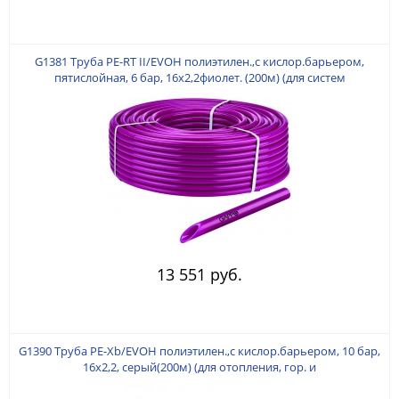
G1381 Труба PE-RT II/EVOH полиэтилен.,с кислор.барьером,
пятислойная, 6 бар, 16х2,2фиолет. (200м) (для систем
радиаторного и напольного отопления, 90град.)
13 551 руб.
G1390 Труба PE-Xb/EVOH полиэтилен.,с кислор.барьером, 10 бар,
16х2,2, серый(200м) (для отопления, гор. и
хол.водоснабжения,95град.)