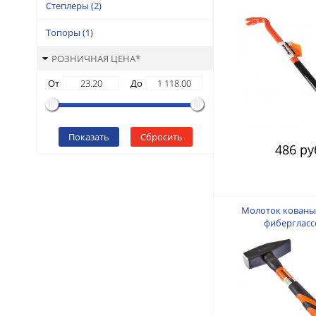
Степлеры
(2)
028
Топоры
(1)
РОЗНИЧНАЯ ЦЕНА*
От
До
Показать
Сбросить
486 ру
Молоток кованый
фибергласс
двухкомпонентной 
662-42