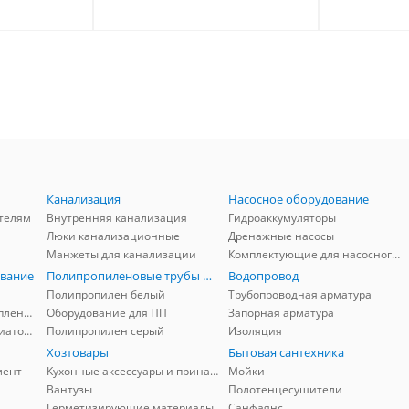
Канализация
Насосное оборудование
телям
Внутренняя канализация
Гидроаккумуляторы
Люки канализационные
Дренажные насосы
Манжеты для канализации
Комплектующие для насосного оборудования
вание
Полипропиленовые трубы и фитинги
Водопровод
Полипропилен белый
Трубопроводная арматура
Комплектующие для отопления
Оборудование для ПП
Запорная арматура
Комплектующие для радиаторов
Полипропилен серый
Изоляция
Хозтовары
Бытовая сантехника
мент
Кухонные аксессуары и принадлежности
Мойки
Вантузы
Полотенцесушители
Герметизирующие материалы
Санфаянс