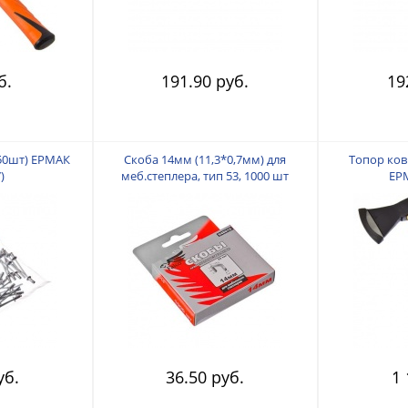
б.
191.90 руб.
19
50шт) EРМАК
Скоба 14мм (11,3*0,7мм) для
Топор ков.
)
меб.степлера, тип 53, 1000 шт
ЕРМ
уб.
36.50 руб.
1 