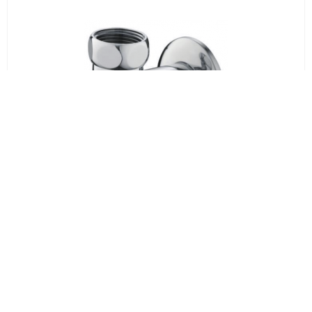
529 руб.
Кран д/полотенцесушителя угловой 3/4"г * 1/2"ш G476.0504