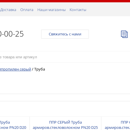
Доставка
Оплата
Наши магазины
Контакты
0-00-25
Свяжитесь с нами
ипропилен серый
/
Труба
Труба
ППР СЕРЫЙ Труба
ППР 
кном PN20 D20
армиров.стекловолокном PN20 D25
армиров.стек