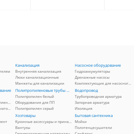
Канализация
Насосное оборудование
телям
Внутренняя канализация
Гидроаккумуляторы
Люки канализационные
Дренажные насосы
Манжеты для канализации
Комплектующие для насосного оборудования
вание
Полипропиленовые трубы и фитинги
Водопровод
Полипропилен белый
Трубопроводная арматура
Комплектующие для отопления
Оборудование для ПП
Запорная арматура
Комплектующие для радиаторов
Полипропилен серый
Изоляция
Хозтовары
Бытовая сантехника
мент
Кухонные аксессуары и принадлежности
Мойки
Вантузы
Полотенцесушители
Герметизирующие материалы
Санфаянс