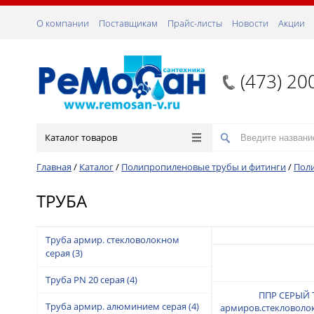
О компании
Поставщикам
Прайс-листы
Новости
Акции
(473) 20
Каталог товаров
Главная
/
Каталог
/
Полипропиленовые трубы и фитинги
/
Пол
ТРУБА
Труба армир. стекловолокном
серая
(3)
Труба PN 20 серая
(4)
ППР СЕРЫЙ 
Труба армир. алюминием серая
(4)
армиров.стекловоло