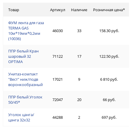
Товар
Артикул
Наличие
Розничная цена*
ФУМ лента для газа
TERMA GAS
46030
33
158.30 руб.
10м*19мм*0,2мм
(10036)
ППР белый Кран
шаровый 32
71122
17
122.50 руб.
OPTIMA
Унитаз-компакт
"Вест" ниж/подв
17021
9
6 810 руб.
воронкообразный
ППР белый Уголок
72047
20
66 руб.
50/45*
Уголок цанга/
44288
2
697 руб.
цанга 32х32