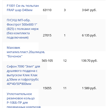
F1001 См-ль тюльпан
FRAP шар D40мм
63110
3
3 641 руб.
П/СУШ МП-обр.
Фокстрот 500х600 1"
(В25) с полками нерж.
(без комплекта
27015
1
6 135 руб.
подключения)
Маховик
метализ.пласт.20шлицов,
"бочонок"
565-105
12
139.70 руб.
Сифон 7090 "Элит" для
душевого поддона с
выпуском Клик Клак
д.50мм и гофротрубой
40*40/50*800мм
15055
11
1 589 руб.
Уплотнительное
резиновое кольцо
Р-10ББ-ПР для
прозрачных корпусов