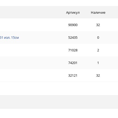
Артикул
Наличие
90900
32
1 изл. 15см
52435
0
71028
2
74201
1
32121
32