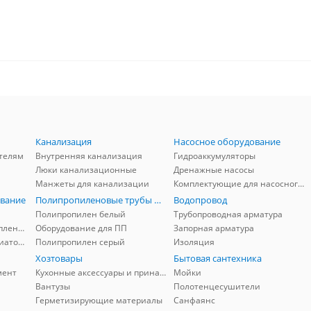
Канализация
Насосное оборудование
телям
Внутренняя канализация
Гидроаккумуляторы
Люки канализационные
Дренажные насосы
Манжеты для канализации
Комплектующие для насосного оборудования
вание
Полипропиленовые трубы и фитинги
Водопровод
Полипропилен белый
Трубопроводная арматура
Комплектующие для отопления
Оборудование для ПП
Запорная арматура
Комплектующие для радиаторов
Полипропилен серый
Изоляция
Хозтовары
Бытовая сантехника
мент
Кухонные аксессуары и принадлежности
Мойки
Вантузы
Полотенцесушители
Герметизирующие материалы
Санфаянс