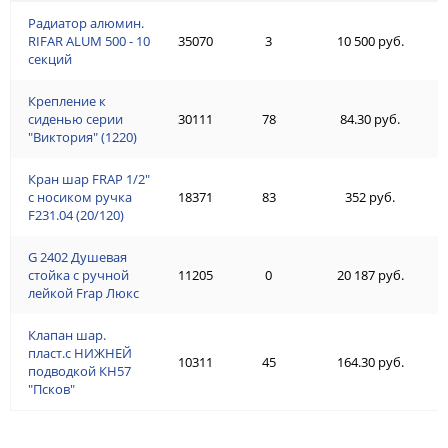
Радиатор алюмин.
RIFAR ALUM 500 - 10
35070
3
10 500 руб.
секций
Крепление к
сиденью серии
30111
78
84.30 руб.
"Виктория" (1220)
Кран шар FRAP 1/2"
с носиком ручка
18371
83
352 руб.
F231.04 (20/120)
G 2402 Душевая
стойка с ручной
11205
0
20 187 руб.
лейкой Frap Люкс
Клапан шар.
пласт.с НИЖНЕЙ
10311
45
164.30 руб.
подводкой КН57
"Псков"