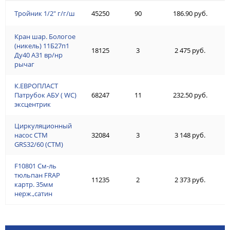
Тройник 1/2" г/г/ш
45250
90
186.90 руб.
Кран шар. Бологое
(никель) 11Б27п1
18125
3
2 475 руб.
Ду40 А31 вр/нр
рычаг
К.ЕВРОПЛАСТ
Патрубок АБУ ( WC)
68247
11
232.50 руб.
эксцентрик
Циркуляционный
насос СТМ
32084
3
3 148 руб.
GRS32/60 (СТМ)
F10801 См-ль
тюльпан FRAP
11235
2
2 373 руб.
картр. 35мм
нерж.,сатин